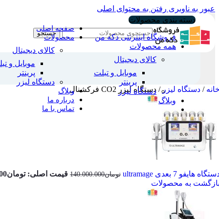
عبور به ناوبری
رفتن به محتوای اصلی
دسته بندی محصولات
صفحه اصلی
جستجو
فروشگاه اینترنتی دکه من
محصولات
همه محصولات
کالای دیجیتال
کالای دیجیتال
موبایل و تب
موبایل و تبلت
پرینتر
پرینتر
دستگاه لیزر
انه
/
دستگاه لیزر
/
دستگاه لیزر CO2 فرکشنال
وبلاگ
دستگاه لیزر
درباره ما
وبلاگ
تماس با ما
ستگاه هایفو 7 بعدی ultramage
قیمت اصلی: تومان140.000.000 بود.
تومان
140.000.000
ازگشت به محصولات