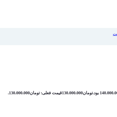
لت
تومان
130.000.000
قیمت فعلی: تومان130.000.000.