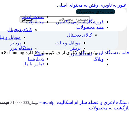
عبور به ناوبری
رفتن به محتوای اصلی
دسته بندی محصولات
صفحه اصلی
جستجو
فروشگاه اینترنتی دکه من
محصولات
همه محصولات
کالای دیجیتال
کالای دیجیتال
موبایل و تب
موبایل و تبلت
پرینتر
پرینتر
دستگاه لیزر
انه
/
دستگاه لیزر
/
دستگاه لاغری آراف کویتیشن 6 کاره kim 8 slimming
وبلاگ
دستگاه لیزر
درباره ما
وبلاگ
تماس با ما
ستگاه لاغری و عضله ساز ام اسکالپت emsculpt
قیمت اصل
تومان
31.000.000
ازگشت به محصولات