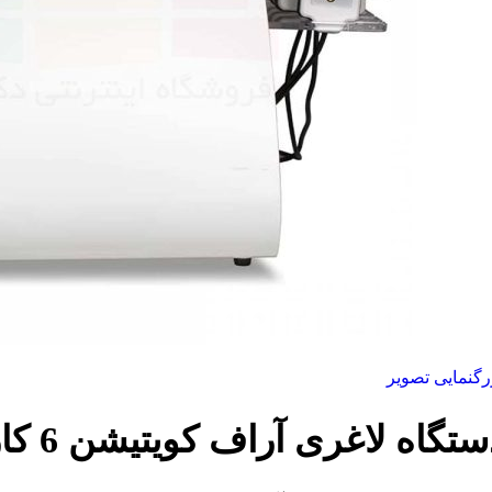
رگنمایی تصویر
تگاه لاغری آراف کویتیشن 6 کاره kim 8 slimming