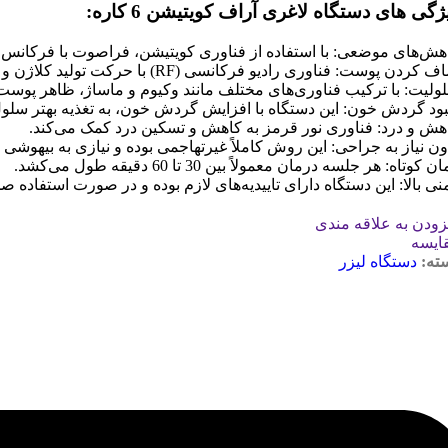
ژگی های دستگاه لاغری آراف کویتیشن 6 کاره:
هش‌های موضعی: با استفاده از فناوری کویتیشن، فراصوت با فرکانس با
دن پوست: فناوری رادیو فرکانسی (RF) با حرکت تولید کلاژن و الاستین، باعث صاف شدن پوست و بهبود ویژگی های ارتجاعی آن می شود.
ولیت: با ترکیب فناوری‌های مختلف مانند وکیوم و ماساژ، ظاهر پوست 
بود گردش خون: این دستگاه با افزایش گردش خون، به تغذیه بهتر سلول
هش و درد: فناوری نور قرمز به کاهش و تسکین درد کمک می‌کند.
ون نیاز به جراحی: این روش کاملاً غیرتهاجمی بوده و نیازی به بیهوشی ن
ن کوتاه: هر جلسه درمان معمولاً بین 30 تا 60 دقیقه طول می‌کشد.
منی بالا: این دستگاه دارای تاییدیه‌های لازم بوده و در صورت استفاده
زودن به علاقه مندی
ایسه
ته:
دستگاه لیزر