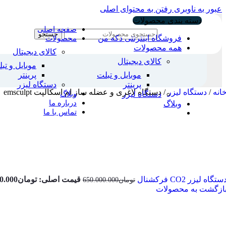
عبور به ناوبری
رفتن به محتوای اصلی
دسته بندی محصولات
صفحه اصلی
جستجو
فروشگاه اینترنتی دکه من
محصولات
همه محصولات
کالای دیجیتال
کالای دیجیتال
موبایل و تب
موبایل و تبلت
پرینتر
پرینتر
دستگاه لیزر
انه
/
دستگاه لیزر
/
دستگاه لاغری و عضله ساز ام اسکالپت emsculpt
وبلاگ
دستگاه لیزر
درباره ما
وبلاگ
تماس با ما
ستگاه لیزر CO2 فرکشنال
قیمت اصلی: تومان650.000.000 بود.
تومان
650.000.000
ازگشت به محصولات