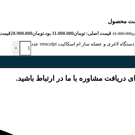
مت محصول
قیمت اصلی: تومان31.000.000 بود.
تومان
28.900.000
قیمت فعل
ن
31.000.000
دستگاه لاغری و عضله ساز ام اسکالپت emsculpt عدد
+
ی دریافت مشاوره با ما در ارتباط باشید.