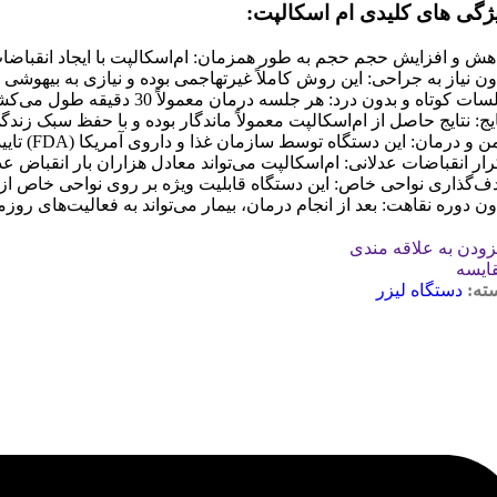
ژگی های کلیدی ام اسکالپت:
هش و افزایش حجم حجم به طور همزمان: ام‌اسکالپت با ایجاد انقبا
ون نیاز به جراحی: این روش کاملاً غیرتهاجمی بوده و نیازی به بیهوشی ن
ت کوتاه و بدون درد: هر جلسه درمان معمولاً 30 دقیقه طول می‌کشد و بیمار در طول درمان احساس راحتی می‌کند.
ایج: نتایج حاصل از ام‌اسکالپت معمولاً ماندگار بوده و با حفظ سبک زند
ن و درمان: این دستگاه توسط سازمان غذا و داروی آمریکا (FDA) تایید شده است.
رار انقباضات عدلانی: ام‌اسکالپت می‌تواند معادل هزاران بار انقباض ع
ف‌گذاری نواحی خاص: این دستگاه قابلیت ویژه بر روی نواحی خاص از بدن
ون دوره نقاهت: بعد از انجام درمان، بیمار می‌تواند به فعالیت‌های روزم
زودن به علاقه مندی
ایسه
ته:
دستگاه لیزر