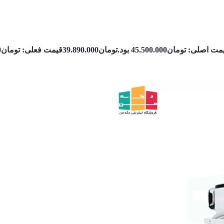
ت اصلی: تومان45.500.000 بود.
تومان
39.890.000
قیمت فعلی: تومان39.890.000.